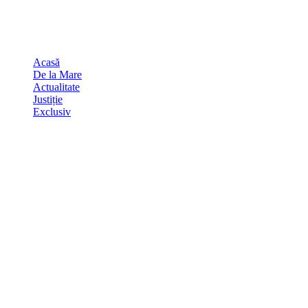
Skip
august 8, 2026
to
Sydney
29
℃
content
Acasă
De la Mare
Actualitate
Justiție
Exclusiv