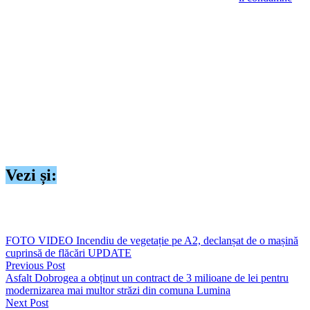
pe Kien H. la 3 ani și 4 luni de închisoare cu executare pentru
săvârșirea infracțiunii de tentativă de omor. În cazul lui Phong H.,
judecătorii au decis să îi aplice o amendă penală de 2.700 de lei
pentru săvârșirea infracțiunii de loviri sau alte violențe. De
asemenea, magistrații au hotărât ca Kien H. să îi plătească victimei
suma de 1.700 de dolari, iar Phong H. suma de 300 de dolari, cu
titlu de daune morale. Sentința nu este definitivă, potrivit rejust.ro.
Orice persoană acuzată este prezumată nevinovată până ce
vinovăția va fi stabilită în conformitate cu legea, printr-o sentință
definitivă. Oricărei persoane acuzate îi este garantată respectarea
dreptului la apărare.
Vezi și:
https://seapress.ro/un-vietnamez-si-a-injunghiat-colegul-de-camin-
din-tulcea-pentru-ca-facea-karaoke-in-camera/
FOTO VIDEO Incendiu de vegetație pe A2, declanșat de o mașină
cuprinsă de flăcări UPDATE
Previous Post
Asfalt Dobrogea a obținut un contract de 3 milioane de lei pentru
modernizarea mai multor străzi din comuna Lumina
Next Post