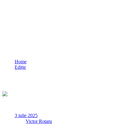
Vietnamez înjunghiat la o petrecere în
căminul Șantierului Naval din Tulcea/
Agresorul, condamnat la închisoare cu
executare
Home
Ediție
Vietnamez înjunghiat la o petrecere în căminul Șantierului
Naval din Tulcea/ Agresorul, condamnat la închisoare cu
executare
3 iulie 2025
✏
de
Victor Rotaru
Un conflict izbucnit din cauza zgomotului la o petrecere cu