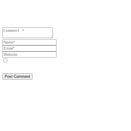
Lasă un răspuns
Your email address will not be published. Required fields are
marked *
Save my name, email, and website in this browser for the next
time I comment.
Post Comment
Despre Noi
SEEPRESS a pornit din Constanța, din dorința de a face jurnalism
așa cum trebuie: bazat pe fapte, nu pe interese. Am crescut
independent, prin muncă, experiență și respect față de cititori.
Credem în informare corectă, transparență și responsabilitate