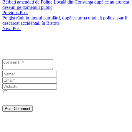
Bărbați amendați de Poliția Locală din Constanța după ce au aruncat
deșeuri pe domeniul public
Previous Post
Poliţist rănit în timpul patrulării, după ce arma unui alt poliţist s-ar fi
descărcat accidental, în Bistrița
Next Post
Lasă un răspuns
Your email address will not be published. Required fields are
marked *
Save my name, email, and website in this browser for the next
time I comment.
Post Comment
Despre Noi