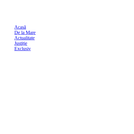
Skip
august 9, 2026
to
Sydney
29
℃
content
Acasă
De la Mare
Actualitate
Justiție
Exclusiv