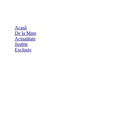
Skip
august 7, 2026
to
Sydney
29
℃
content
Acasă
De la Mare
Actualitate
Justiție
Exclusiv