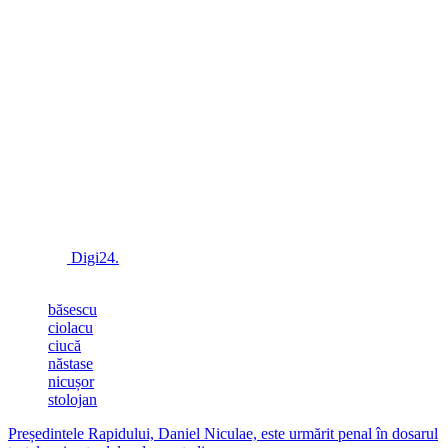
a arătat Băsescu.
Fostul şef al statului a susţinut că nimeni nu poate proba că
„vreodată Statele Unite sau Moscova s-au implicat în numirea unui
preşedinte în România”, ci românii aleg preşedintele folosindu-şi
dreptul de vot.
„Dacă am fost preşedinte înseamnă că ştiu ce vorbesc din acest
punct de vedere”
a adăugat Băsescu, în acest context.
Conținut:
Digi24.
Tags :
băsescu
ciolacu
ciucă
năstase
nicușor
stolojan
Președintele Rapidului, Daniel Niculae, este urmărit penal în dosarul