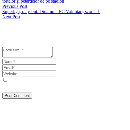
torțelor și petardelor de pe stadion
Previous Post
Superliga, play-out: Dinamo – FC Voluntari, scor 1-1
Next Post
Lasă un răspuns
Your email address will not be published. Required fields are
marked *
Save my name, email, and website in this browser for the next
time I comment.
Post Comment
Despre Noi
SEEPRESS a pornit din Constanța, din dorința de a face jurnalism