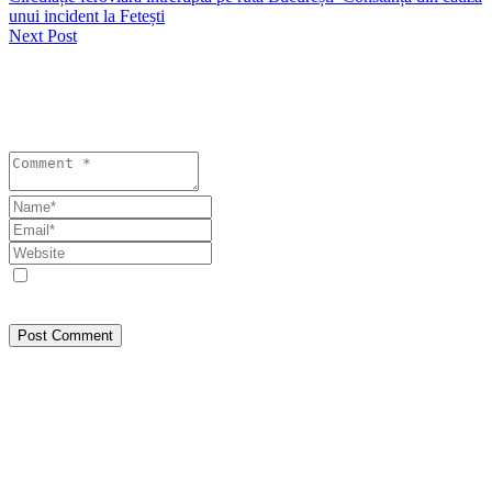
unui incident la Fetești
Next Post
Lasă un răspuns
Your email address will not be published. Required fields are
marked *
Save my name, email, and website in this browser for the next
time I comment.
Post Comment
Despre Noi
SEEPRESS a pornit din Constanța, din dorința de a face jurnalism
așa cum trebuie: bazat pe fapte, nu pe interese. Am crescut