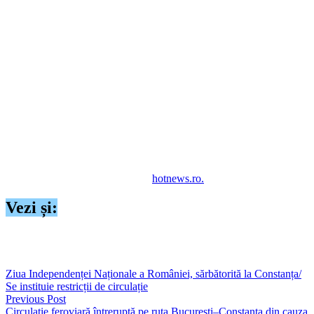
Asociaţia Fotbal Club Buzău a încheiat pe cale amiabilă relațiile
contractuale cu următorii jucători: Constantin Budescu,
Alexandru Işfan, Bradley De Nooijer, Ricardo Matos, David
Tavares, Mike Cestor şi James Lea Silki.
Le mulțumim pentru perioada petrecută în tricoul Gloriei Buzău
și le urăm succes, la echipele la care vor evolua.
În momentul de față, negocierile pentru rezilierea contractului
sunt în desfășurare şi cu alţi jucători
”, se arată în comunicatul
clubului.
În ultimele etape din play-out, Gloria Buzău le va întâlni pe Unirea
Slobozia și UTA Arad, transmite
hotnews.ro.
Vezi și:
https://seapress.ro/gino-iorgulescu-necazul-in-care-ne-a-bagat-mario-
costa-imens/
Ziua Independenței Naționale a României, sărbătorită la Constanța/
Se instituie restricții de circulație
Previous Post
Circulație feroviară întreruptă pe ruta București–Constanța din cauza