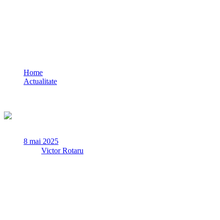
Constantin Budescu și alți 6 jucători
importanți au plecat de la Gloria Buzău
Home
Actualitate
Constantin Budescu și alți 6 jucători importanți au plecat de la
Gloria Buzău
8 mai 2025
✏
de
Victor Rotaru
Gloria Buzău, ultima clasată din SuperLiga, a anunțat joi
despărțirea de șapte jucători foarte importanți, printre care și
Constantin Budescu.
Echipa antrenată de Ilie Stan are doar 16 puncte și este retrogradată
matematic în eșalonul secund.