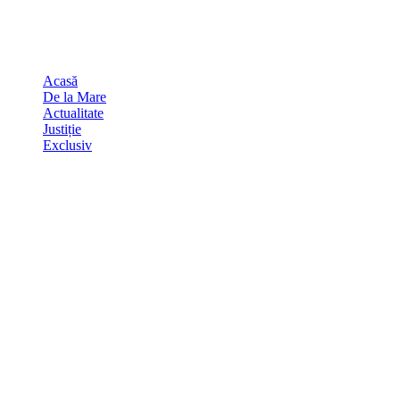
Skip
august 8, 2026
to
Sydney
29
℃
content
Acasă
De la Mare
Actualitate
Justiție
Exclusiv