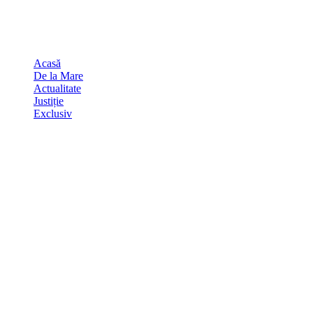
Skip
august 6, 2026
to
Sydney
29
℃
content
Acasă
De la Mare
Actualitate
Justiție
Exclusiv