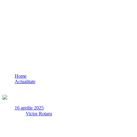
Mai mulți bărbați încarcerați la Poarta Alb
Home
Actualitate
Mai mulți bărbați încarcerați la Poarta Albă pentru infracțiuni gra
16 aprilie 2025
✏
de
Victor Rotaru
Marți, 15 aprilie a.c., polițiștii din cadrul Poliției Orașului Nă
6 luni de închisoare pentru săvârșirea infracțiunii de furt calificat