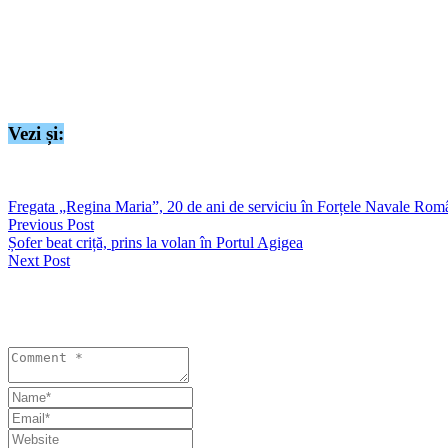
Bărbatul a fost condus și încarcerat în Penitenciarul Poarta Albă.
Marți, 15 aprilie a.c., polițiștii din cadrul Poliției Orașului Năvodar
pentru săvârșirea infracțiunii de trafic de droguri.
Bărbatul a fost condus și încarcerat în Penitenciarul Poarta Albă.
Vezi și:
https://seapress.ro/foto-video-ipj-constanta-masuri-dispuse-de-structur
Fregata „Regina Maria”, 20 de ani de serviciu în Forțele Navale Rom
Previous Post
Șofer beat criță, prins la volan în Portul Agigea
Next Post
Lasă un răspuns
Your email address will not be published. Required fields are marked 