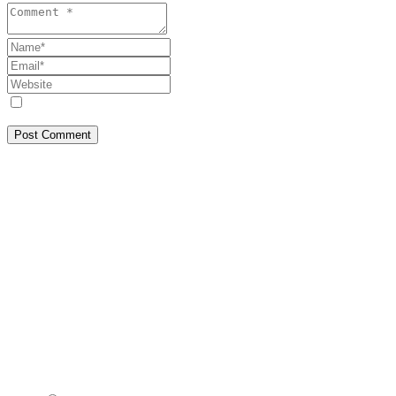
Save my name, email, and website in this browser for the next tim
Post Comment
Despre Noi
SEEPRESS a pornit din Constanța, din dorința de a face jurnalism așa c
corectă, transparență și responsabilitate publică. Abordăm teme de inte
cititorilor noștri informația reală, este ceea ce iubim să facem! Ce vede
Contact
Dacă ai informații, documente sau imagini de interes public, ne poți c
Copyright © 2026 MEDIA TRUTH SRL