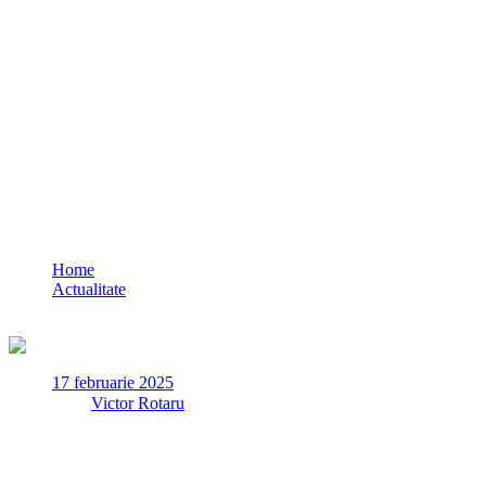
MApN: Atac cu drone în Ucraina, în aprop
Home
Actualitate
MApN: Atac cu drone în Ucraina, în apropierea frontierei cu 
17 februarie 2025
✏
de
Victor Rotaru
Forțele Federației Ruse au executat, în noaptea de duminică, 16 feb
infrastructură portuară din Ucraina, în proximitatea frontierei fl