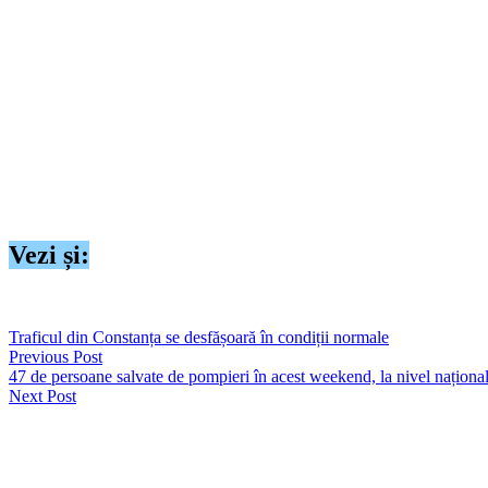
Sistemele de monitorizare și supraveghere radar ale Ministerului Ap
Galați. Prin urmare, Centrul Național Militar de Comandă (nucleu) 
celor două județe, fiind transmise, la ora 22.40, mesaje RO-Alert. I
Sistemele radar ale Ministerului Apărării Naționale nu au indicat, 
Forțele MApN vor executa, în cursul acestei zile, conform proceduri
spațiului aerian. De asemenea, structurile aliate sunt informate în t
Ministerul Apărării Naționale rămâne ferm în acțiunile de condamn
nejustificate și intră în gravă contradicție cu normele de drept inte
Vezi și:
https://seapress.ro/ro-alert-in-nordul-tulcei-oamenii-sunt-indemnati-sa
Traficul din Constanța se desfășoară în condiții normale
Previous Post
47 de persoane salvate de pompieri în acest weekend, la nivel naționa
Next Post
Lasă un răspuns
Your email address will not be published. Required fields are marked 