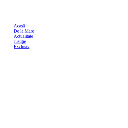
Skip
august 7, 2026
to
Sydney
29
℃
content
Acasă
De la Mare
Actualitate
Justiție
Exclusiv