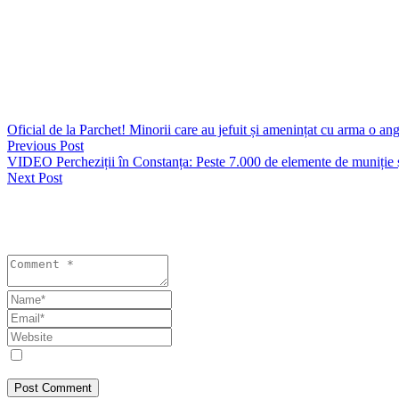
La data de 7 aprilie a.c., acesta a plecat în mod voluntar de la domicili
BOGATU SORIN DUMITRU are 1,80 m înălțime, 70 de kilograme și p
La data plecării voluntare era îmbrăcat cu geacă albastră, hanorac și pa
Cetăţenii care pot furniza orice informaţii în legătură cu această pers
Oficial de la Parchet! Minorii care au jefuit și amenințat cu arma o an
Previous Post
VIDEO Percheziții în Constanța: Peste 7.000 de elemente de muniție și 
Next Post
Lasă un răspuns
Your email address will not be published. Required fields are marked 
Save my name, email, and website in this browser for the next tim
Post Comment