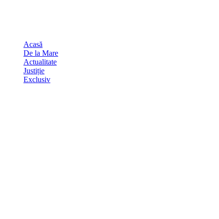
Skip
august 6, 2026
to
Sydney
29
℃
content
Acasă
De la Mare
Actualitate
Justiție
Exclusiv