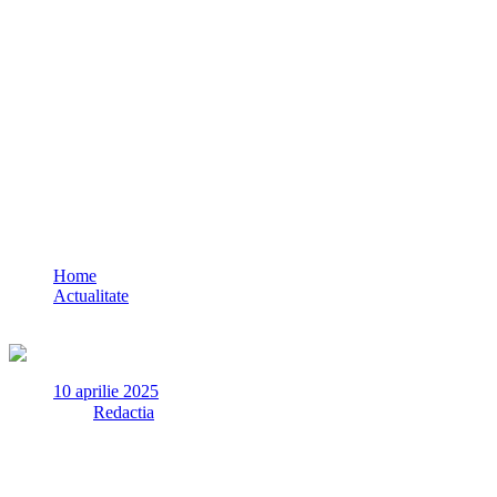
Un tânăr în vârstă de 26 de ani a plecat de 
Home
Actualitate
Un tânăr în vârstă de 26 de ani a plecat de acasă și nu a mai reve
10 aprilie 2025
✏
de
Redactia
La data de 9 aprilie a.c., polițiștii din cadrul Poliției Municip
din municipiul Constanța, județul Constanța.