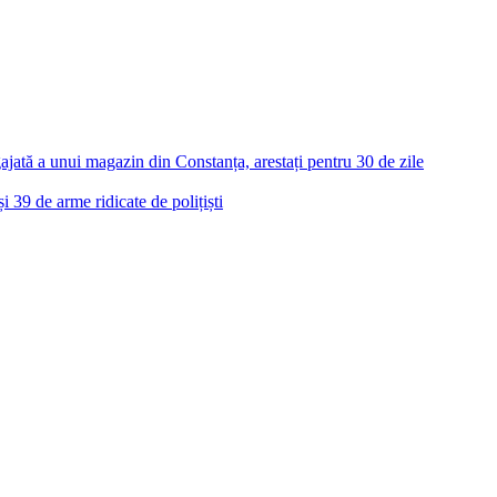
u, fără a reveni până în prezent.
oartă ochelari de vedere.
ntaloni negri și purta încălțăminte sport de aceeași culoare.
oană sunt rugaţi să contacteze numărul unic pentru apeluri de urgență 112
gajată a unui magazin din Constanța, arestați pentru 30 de zile
39 de arme ridicate de polițiști
*
e I comment.