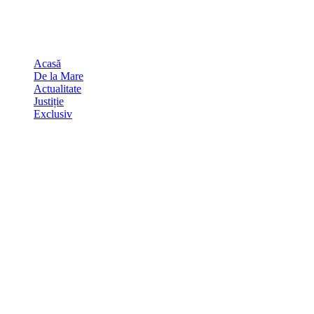
Skip
august 6, 2026
to
Sydney
29
℃
content
Acasă
De la Mare
Actualitate
Justiție
Exclusiv