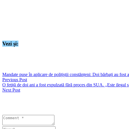
În urma neregulilor constatate, au fost aplicate 11 sancțiuni contravenț
certificat de înmatriculare.
Tot vineri, 25 aprilie a.c., polițiști din cadrul Poliției Municipiului 
urmare a nerespectării limitei legale de viteză.
În urma neregulilor constatate, au fost aplicate 10 sancțiuni contravenț
Vezi și:
https://seapress.ro/actiunea-blocada-in-municipiul-mangalia-peste-100-
https://seapress.ro/actiuni-desfasurate-de-politistii-municipiului-cons
Mandate puse în aplicare de polițiștii constănțeni: Doi bărbați au fost 
Previous Post
O fetiță de doi ani a fost expulzată fără proces din SUA. „Este ilegal 
Next Post
Lasă un răspuns
Your email address will not be published. Required fields are marked 