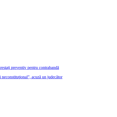
ionale, în valoare totală de peste 5.000 de lei. De asemenea, a fost rețin
Medgidia au desfășurat o acțiune pentru asigurarea unui climat de ordine ș
ionale, în valoare totală de aproape 4.000 de lei.
de-persoane-legitimate-si-8-sali-de-jocuri-de-noroc-verificate/
tanta-peste-280-de-persoane-legitimate-si-zeci-de-amenzi-aplicate/
arestați preventiv pentru contrabandă
şi neconstituţional”, acuză un judecător
*