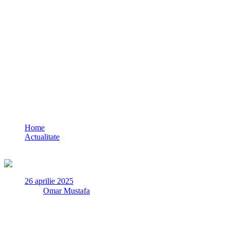
Acțiuni ale polițiștilor constănțeni: zeci d
Home
Actualitate
Acțiuni ale polițiștilor constănțeni: zeci de amenzi aplicate și 
26 aprilie 2025
✏
de
Omar Mustafa
Vineri, 25 aprilie a.c., polițiști din cadrul Poliției Orașului Năv
climat de ordine și siguranță publică și combaterea evenimentelor 