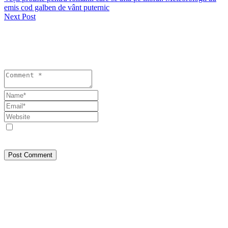
emis cod galben de vânt puternic
Next Post
Lasă un răspuns
Your email address will not be published. Required fields are
marked *
Save my name, email, and website in this browser for the next
time I comment.
Post Comment
Despre Noi
SEEPRESS a pornit din Constanța, din dorința de a face jurnalism
așa cum trebuie: bazat pe fapte, nu pe interese. Am crescut