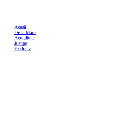
Skip
august 8, 2026
to
Sydney
29
℃
content
Acasă
De la Mare
Actualitate
Justiție
Exclusiv