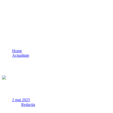
Corespondentul Russia Today a fost oprit
pe aeroportul Otopeni să intre în
România/ Venise pentru alegerile de
duminică
Home
Actualitate
Corespondentul Russia Today a fost oprit pe aeroportul
Otopeni să intre în România/ Venise pentru alegerile de
duminică
2 mai 2025
✏
de
Redactia