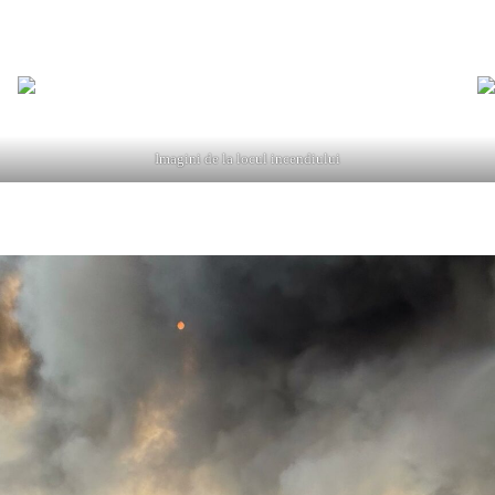
comandă, 6 autospeciale de stingere și un echipaj SMURD. Din cauza dega
Imagini de la locul incendiului