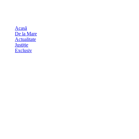
Skip
august 6, 2026
to
Sydney
29
℃
content
Acasă
De la Mare
Actualitate
Justiție
Exclusiv