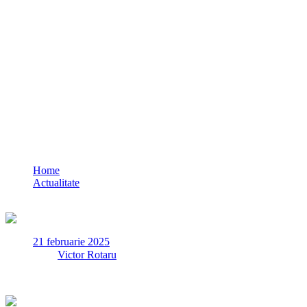
FOTO VIDEO RO-Alert: Incendiu puternic 
Home
Actualitate
FOTO VIDEO RO-Alert: Incendiu puternic la un depozit de an
21 februarie 2025
✏
de
Victor Rotaru
Vineri, 21 februarie, pompierii militari au fost solicitați să inte