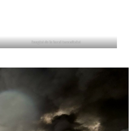
jărilor mari de fum, a fost emis un mesaj Ro Alert.
Imagini de la locul incendiului