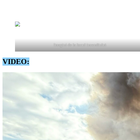
RO-Alert
La fața locului sunt prezente o autospecială de primă intervenție și 
Imagini de la locul incendiului
VIDEO: