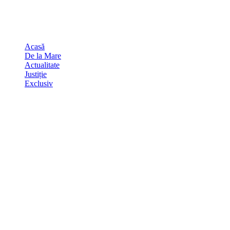
Skip
august 7, 2026
to
Sydney
29
℃
content
Acasă
De la Mare
Actualitate
Justiție
Exclusiv