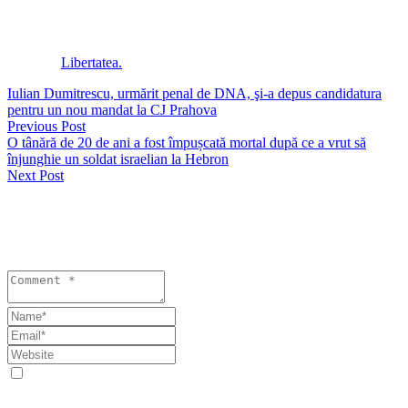
să vândă TikTok pentru ca aplicația să mai poată fi utilizată pe
teritoriul SUA.
Conținut
Libertatea.
Iulian Dumitrescu, urmărit penal de DNA, şi-a depus candidatura
pentru un nou mandat la CJ Prahova
Previous Post
O tânără de 20 de ani a fost împușcată mortal după ce a vrut să
înjunghie un soldat israelian la Hebron
Next Post
Lasă un răspuns
Your email address will not be published. Required fields are
marked *
Save my name, email, and website in this browser for the next
time I comment.