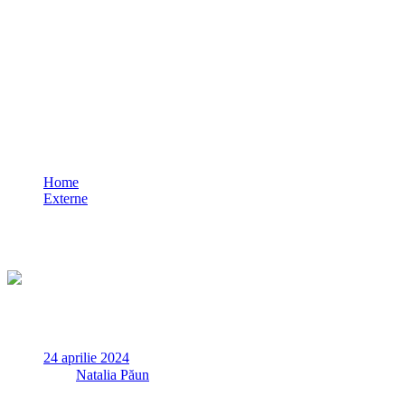
Joe Biden a promulgat pachetul de sprijin
extern în valoare de 95 de miliarde de
dolari și anunță că SUA vor trimite
„imediat” noile arme în Ucraina
Home
Externe
Joe Biden a promulgat pachetul de sprijin extern în valoare de
95 de miliarde de dolari și anunță că SUA vor trimite
„imediat” noile arme în Ucraina
24 aprilie 2024
✏
de
Natalia Păun