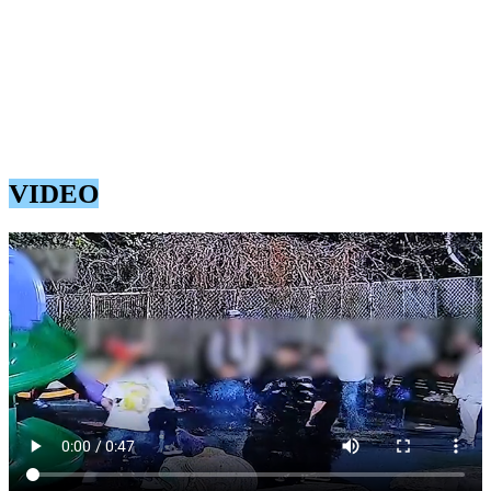
Camerele de supraveghere instalate in zona surprind faptul că două
dintre persoane vandalizeaza o bicicletă aparținând sistemului de
bike-sharing Gio Bikes, parte a proiectului implementat de Primăria
Municipiului Constanța. Bicicleta a fost aruncată la sol și lovită in
mod repetat, fiind deteriorate atât aceasta, cât și elemente din
mobilierul locului de joacă aflat la intersecția aleei Lujerului și strada
Primăverii.
VIDEO