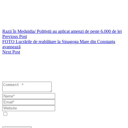
• Telefon: 0241.484.205 / 0341.922
• E-mail: politia…@primaria-constanta.ro
Împreună putem contribui la siguranța și buna conviețuire în spațiul
public!
Razii în Medgidia/ Polițiștii au aplicat amenzi de peste 6.000 de lei
Previous Post
FOTO Lucrările de reabilitare la Sinagoga Mare din Constanța
avansează
Next Post
Lasă un răspuns
Your email address will not be published. Required fields are
marked *
Save my name, email, and website in this browser for the next
time I comment.