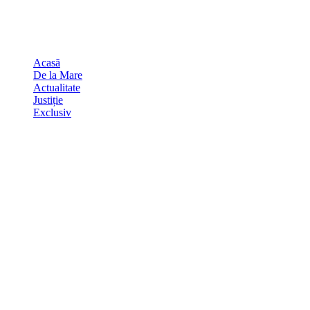
Skip
august 8, 2026
to
Sydney
29
℃
content
Acasă
De la Mare
Actualitate
Justiție
Exclusiv