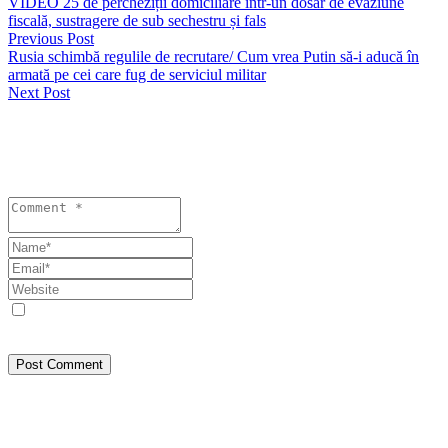
VIDEO 25 de percheziții domiciliare într-un dosar de evaziune
fiscală, sustragere de sub sechestru și fals
Previous Post
Rusia schimbă regulile de recrutare/ Cum vrea Putin să-i aducă în
armată pe cei care fug de serviciul militar
Next Post
Lasă un răspuns
Your email address will not be published. Required fields are
marked *
Save my name, email, and website in this browser for the next
time I comment.
Post Comment
Despre Noi