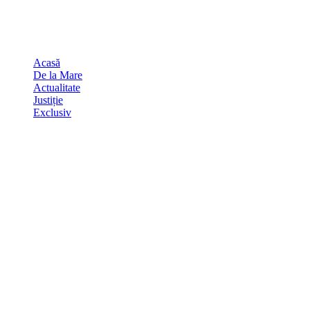
Skip
august 8, 2026
to
Sydney
29
℃
content
Acasă
De la Mare
Actualitate
Justiție
Exclusiv