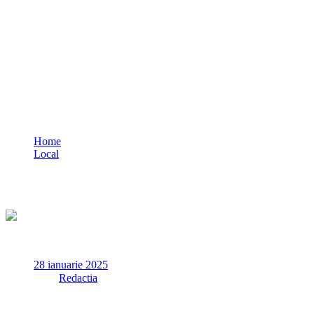
Prima ședință a Comitetului pentru
Problemele Persoanelor Vârstnice și ale
Comisiei de Dialog Social din acest an, la
Prefectura Constanța
Home
Local
Prima ședință a Comitetului pentru Problemele Persoanelor
Vârstnice și ale Comisiei de Dialog Social din acest an, la
Prefectura Constanța
28 ianuarie 2025
✏
de
Redactia
Luni, 27 ianuarie 2025, în Sala Ovală a Instituției Prefectului –