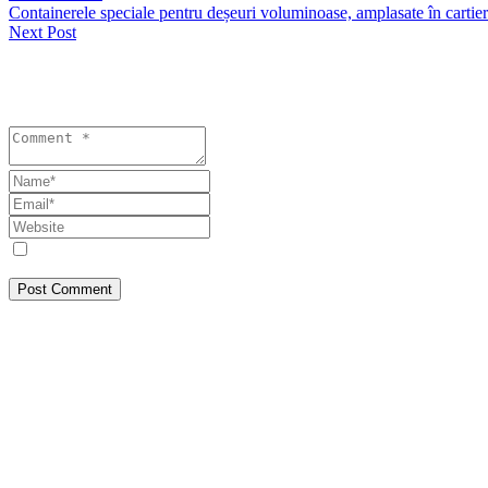
Containerele speciale pentru deșeuri voluminoase, amplasate în carti
Next Post
Lasă un răspuns
Your email address will not be published. Required fields are marked 
Save my name, email, and website in this browser for the next tim
Post Comment
Despre Noi
SEEPRESS a pornit din Constanța, din dorința de a face jurnalism așa c
corectă, transparență și responsabilitate publică. Abordăm teme de inte
cititorilor noștri informația reală, este ceea ce iubim să facem! Ce vede