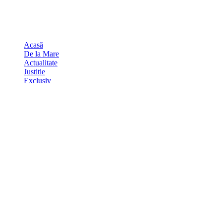
Skip
august 9, 2026
to
Sydney
29
℃
content
Acasă
De la Mare
Actualitate
Justiție
Exclusiv