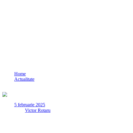
Primăria Constanța: Drepturile și obligați
Home
Actualitate
Primăria Constanța: Drepturile și obligațiile deținătorilor de a
5 februarie 2025
✏
de
Victor Rotaru
Pentru o informare corectă a proprietarilor de câini, Primăria Co
modificările și completările ulterioare: